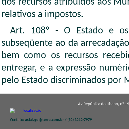
dos recursos atribuídos aos Mu
relativos a impostos.
Art. 108º - O Estado e os
subseqüente ao da arrecadação
bem como os recursos recebid
entregar, e a expressão numéri
pelo Estado discriminados por 
Av República do Líbano, n° 19
Contato:
astal.go@terra.com.br / (62) 3212-7979