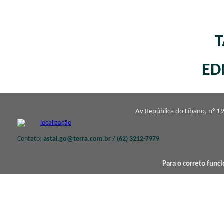
T
ED
Av República do Líbano, n° 19
Contato:
astal.go@terra.com.br / (62) 3212-7979
Para o correto func