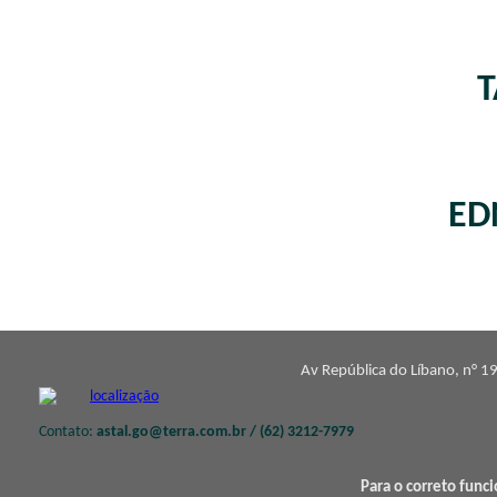
T
ED
Av República do Líbano, n° 19
Contato:
astal.go@terra.com.br / (62) 3212-7979
Para o correto func