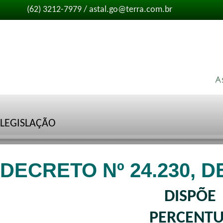
(62) 3212-7979 / astal.go@terra.com.br
LEGISLAÇÃO
DECRETO Nº 24.230, D
DISPÕE
PERCENT